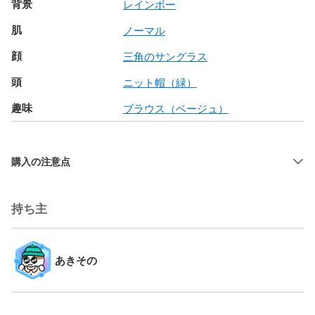
背景
レインボー
肌
ノーマル
顔
三角のサングラス
頭
ニット帽（緑）
趣味
ブラウス（ベージュ）
購入の注意点
持ち主
あきその