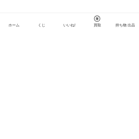
ホーム
くじ
いいね!
買取
持ち物 出品
メルカリNFTについて
ヘルプとガイド
プライバシーと利用規約
© Mercari, Inc.