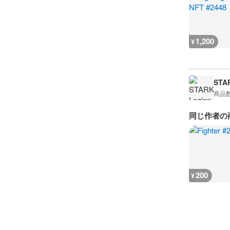
1,200
¥
STA
商品
同じ作者の
200
¥