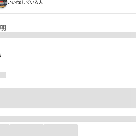
いいね!している人
明
点