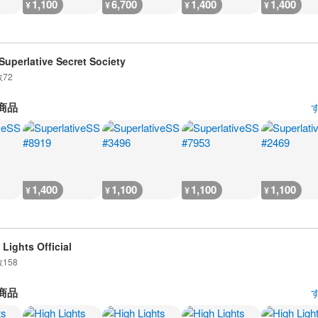
1,100
6,700
1,400
1,400
¥
¥
¥
¥
Superlative Secret Society
数
72
商品
1,400
1,100
1,100
1,100
¥
¥
¥
¥
 Lights Official
数
158
商品