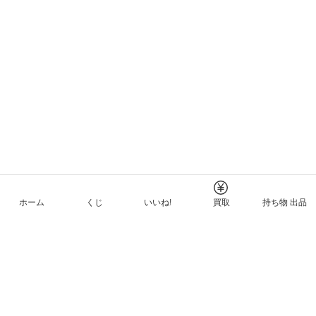
ホーム
くじ
いいね!
買取
持ち物 出品
メルカリNFTについて