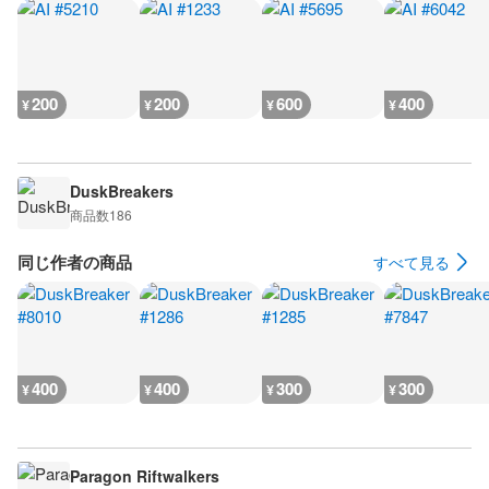
200
200
600
400
¥
¥
¥
¥
DuskBreakers
商品数
186
同じ作者の商品
すべて見る
400
400
300
300
¥
¥
¥
¥
Paragon Riftwalkers