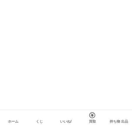
ホーム
くじ
いいね!
買取
持ち物 出品