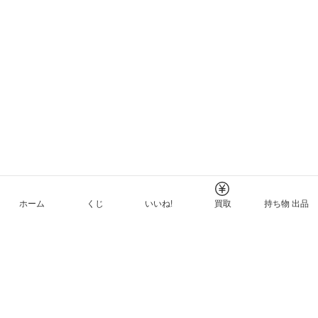
ホーム
くじ
いいね!
買取
持ち物 出品
メルカリNFTについて