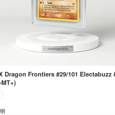
X Dragon Frontiers #29/101 Electabuzz
-MT+)
明