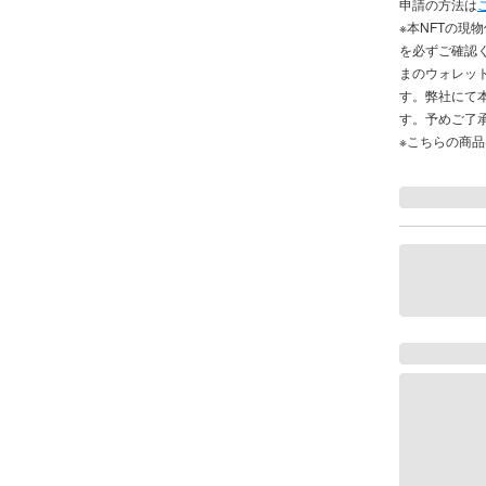
申請の方法は
※本NFTの現
を必ずご確認
まのウォレッ
す。弊社にて
す。予めご了
※こちらの商