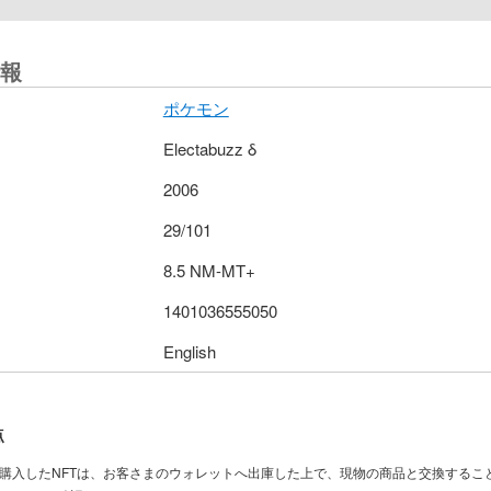
報
ポケモン
Electabuzz δ
2006
29/101
8.5 NM-MT+
1401036555050
English
点
で購入したNFTは、お客さまのウォレットへ出庫した上で、現物の商品と交換するこ