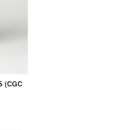
 δ (CGC