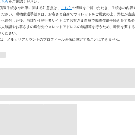
こちら
をご確認ください。
物償還手続きや出庫に関する注意点は、
こちら
の情報をご覧いただき、手続きの内容
ください。現物償還手続きは、お客さま自身でウォレットをご用意の上、弊社が当該
トへ送付した後、当該NFT発行者サイトにてお客さま自身で現物償還手続きをする
本人確認やお客さまの送付先ウォレットアドレスの確認等を行うため、時間を要する
承ください。
品は、メルカリアカウントのプロフィール画像に設定することはできません。