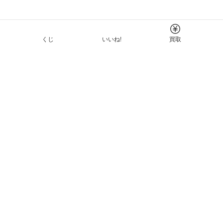
くじ
いいね!
買取
Tについて
イド
ーと利用規約