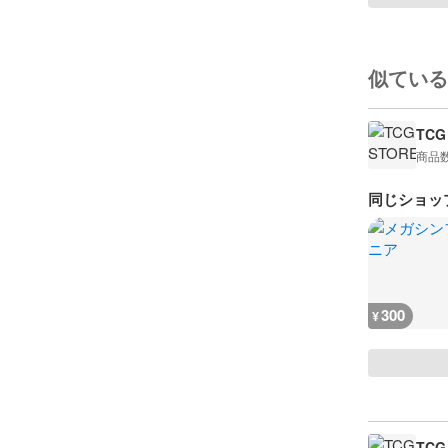
似ている
TCG
商品
同じショッ
300
¥
TCG