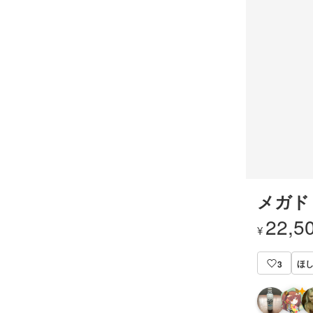
メガド
22,5
¥
ほ
3