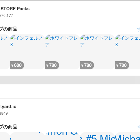
 STORE Packs
数
70,177
プの商品
600
780
780
700
¥
¥
¥
¥
tyard.io
数
849
プの商品