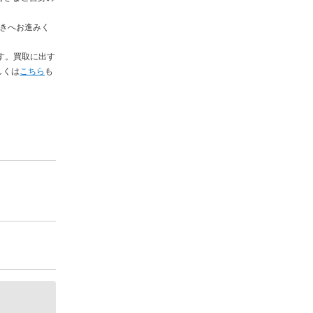
続きへお進みく
す。買取に出す
しくは
こちら
も