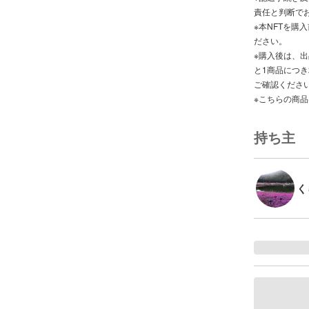
責任と判断で
※本NFTを購入前
ださい。
※購入後は、
と1商品につ
ご確認くださ
※こちらの商
持ち主
く