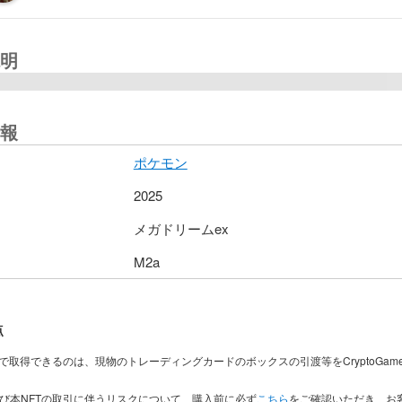
明
報
ポケモン
2025
メガドリームex
M2a
点
入で取得できるのは、現物のトレーディングカードのボックスの引渡等をCryptoGam
。
及び本NFTの取引に伴うリスクについて、購入前に必ず
こちら
をご確認いただき、お