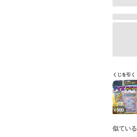
くじを引く
500
¥
似ている