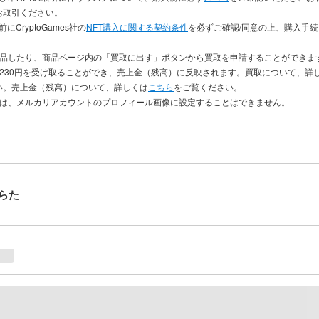
お取引ください。
にCryptoGames社の
NFT購入に関する契約条件
を必ずご確認/同意の上、購入手
出品したり、商品ページ内の「買取に出す」ボタンから買取を申請することができま
き230円を受け取ることができ、売上金（残高）に反映されます。買取について、詳
い。売上金（残高）について、詳しくは
こちら
をご覧ください。
品は、メルカリアカウントのプロフィール画像に設定することはできません。
らた