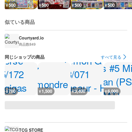
500
500
500
500
¥
¥
¥
¥
似ている商品
Courtyard.io
商品数
849
同じショップの商品
すべて見る
700
1,500
3,400
6,000
¥
¥
¥
¥
TCG STORE