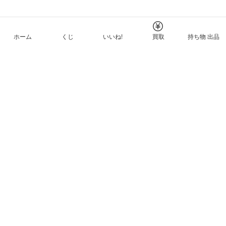
ホーム
くじ
いいね!
買取
持ち物 出品
メルカリNFTについて
ヘルプとガイド
プライバシーと利用規約
© Mercari, Inc.