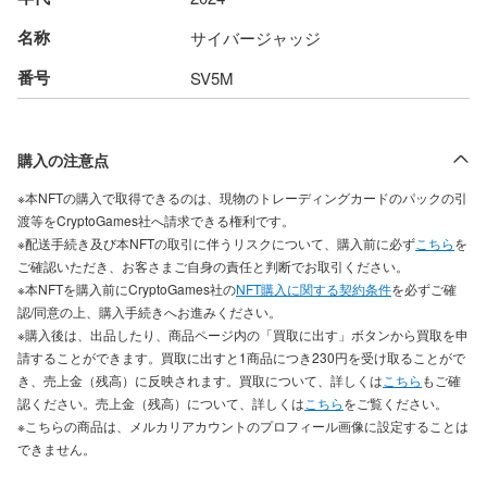
名称
サイバージャッジ
番号
SV5M
購入の注意点
※本NFTの購入で取得できるのは、現物のトレーディングカードのパックの引
渡等をCryptoGames社へ請求できる権利です。
※配送手続き及び本NFTの取引に伴うリスクについて、購入前に必ず
こちら
を
ご確認いただき、お客さまご自身の責任と判断でお取引ください。
※本NFTを購入前にCryptoGames社の
NFT購入に関する契約条件
を必ずご確
認/同意の上、購入手続きへお進みください。
※購入後は、出品したり、商品ページ内の「買取に出す」ボタンから買取を申
請することができます。買取に出すと1商品につき230円を受け取ることがで
き、売上金（残高）に反映されます。買取について、詳しくは
こちら
もご確
認ください。売上金（残高）について、詳しくは
こちら
をご覧ください。
※こちらの商品は、メルカリアカウントのプロフィール画像に設定することは
できません。