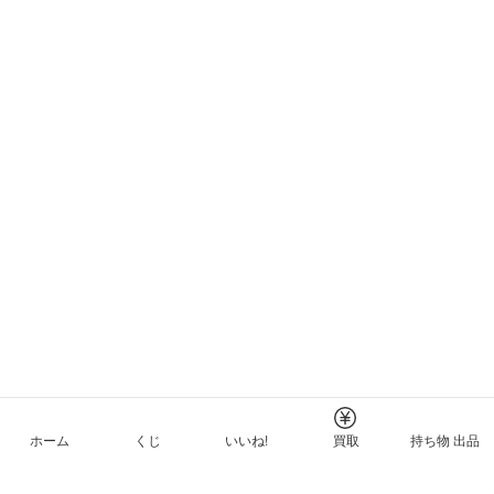
ホーム
くじ
いいね!
買取
持ち物 出品