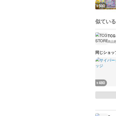
500
¥
似ている
TCG
商品
同じショッ
480
¥