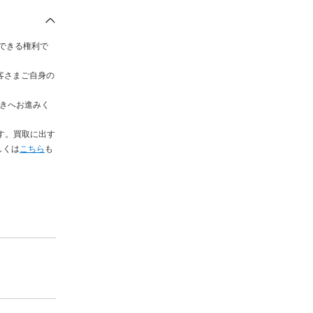
求できる権利で
客さまご自身の
続きへお進みく
す。買取に出す
しくは
こちら
も