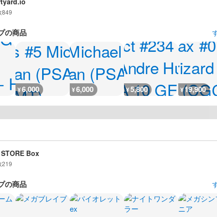
tyard.io
数
849
プの商品
6,000
6,000
5,800
19,900
¥
¥
¥
¥
 STORE Box
数
219
プの商品