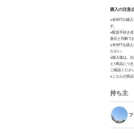
購入の注意
※本NFTの購
す。
※配送手続き
責任と判断で
※本NFTを購入前
ださい。
※購入後は、
と1商品につ
ご確認くださ
※こちらの商
持ち主
フ