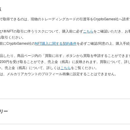
点
入で取得できるのは、現物のトレーディングカードの引渡等をCryptoGames社へ請
及び本NFTの取引に伴うリスクについて、購入前に必ず
こちら
をご確認いただき、お
お取引ください。
にCryptoGames社の
NFT購入に関する契約条件
を必ずご確認/同意の上、購入手
出品したり、商品ページ内の「買取に出す」ボタンから買取を申請することができま
き230円を受け取ることができ、売上金（残高）に反映されます。買取について、詳
い。売上金（残高）について、詳しくは
こちら
をご覧ください。
品は、メルカリアカウントのプロフィール画像に設定することはできません。
リー