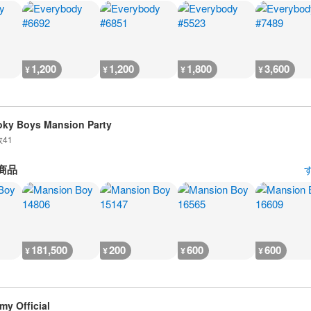
1,200
1,200
1,800
3,600
¥
¥
¥
¥
ky Boys Mansion Party
数
41
商品
181,500
200
600
600
¥
¥
¥
¥
my Official