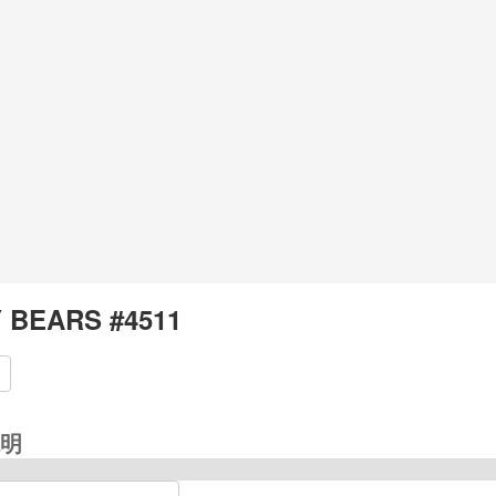
 BEARS #4511
明