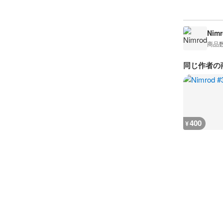
Nimr
商品
同じ作者の
400
¥