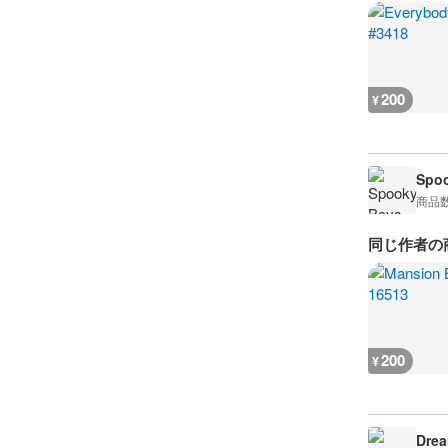
200
¥
Spoo
商品
同じ作者の
200
¥
Drea