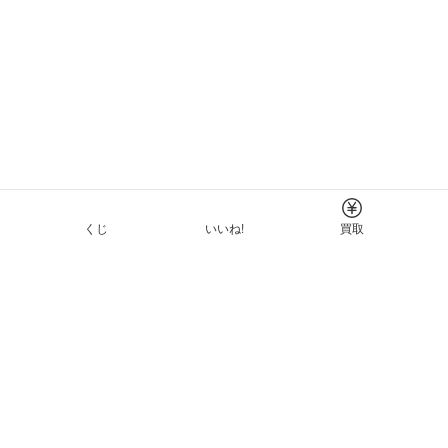
くじ
いいね!
買取
Tについて
イド