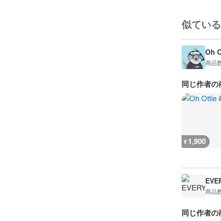
似ている
Oh O
商品
同じ作者の
1,900
¥
EVE
商品
同じ作者の