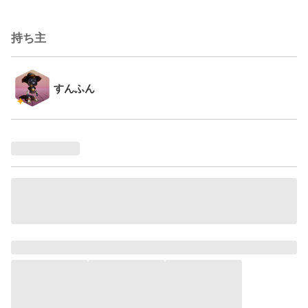
持ち主
すんふん