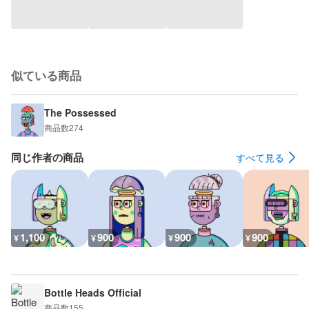
似ている商品
The Possessed
商品数
274
同じ作者の商品
すべて見る
1,100
900
900
900
¥
¥
¥
¥
Bottle Heads Official
商品数
155