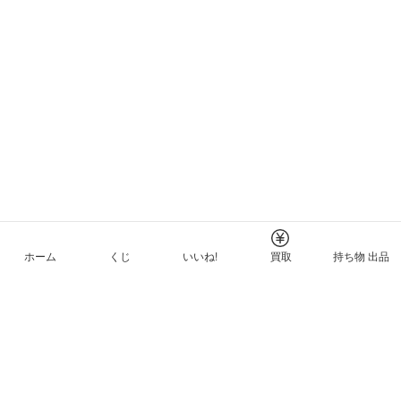
ホーム
くじ
いいね!
買取
持ち物 出品
メルカリNFTについて