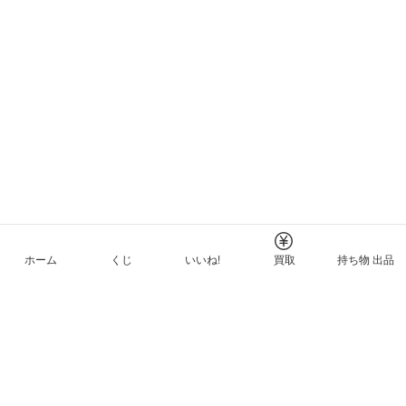
ホーム
くじ
いいね!
買取
持ち物 出品
メルカリNFTについて