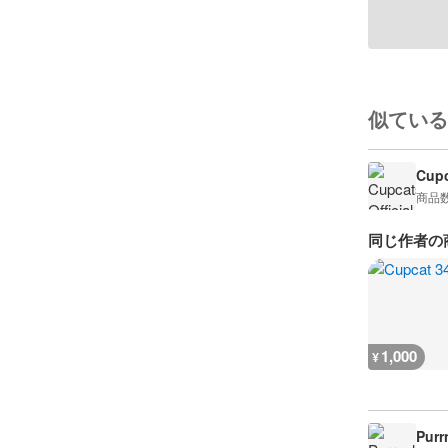
似ている
Cupc
商品
同じ作者の
1,000
¥
Purr