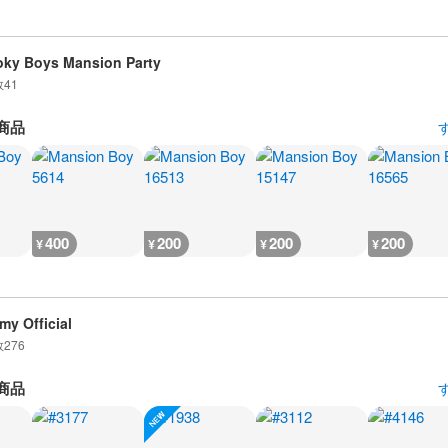
ky Boys Mansion Party
数
41
商品
400
200
200
200
¥
¥
¥
¥
my Official
数
276
商品