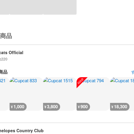
商品
ats Official
数
220
商品
1,000
3,800
900
18,300
¥
¥
¥
¥
nelopes Country Club