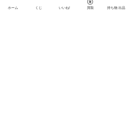
ホーム
くじ
いいね!
買取
持ち物 出品
メルカリNFTについて
ヘルプとガイド
プライバシーと利用規約
© Mercari, Inc.