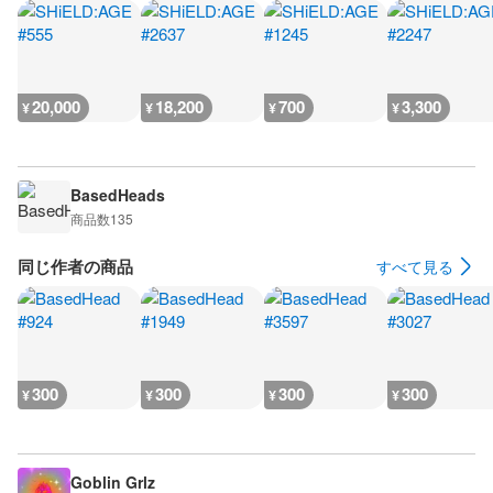
20,000
18,200
700
3,300
¥
¥
¥
¥
BasedHeads
商品数
135
同じ作者の商品
すべて見る
300
300
300
300
¥
¥
¥
¥
Goblin Grlz