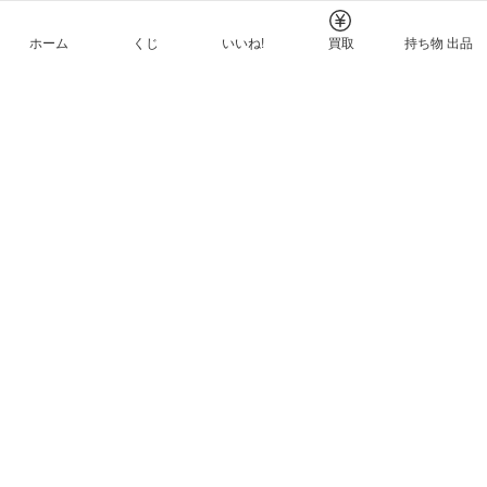
ホーム
くじ
いいね!
買取
持ち物 出品
メルカリNFTについて
ヘルプとガイド
プライバシーと利用規約
© Mercari, Inc.