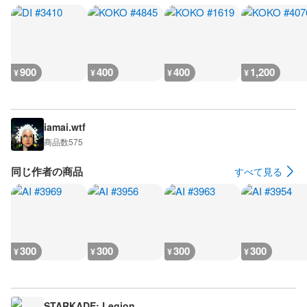
900
400
400
1,200
¥
¥
¥
¥
iamai.wtf
商品数
575
同じ作者の商品
すべて見る
300
300
300
300
¥
¥
¥
¥
STARKADE: Legion