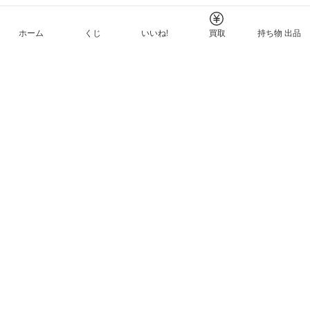
ホーム
くじ
いいね!
買取
持ち物 出品
メルカリNFTについて
ヘルプとガイド
プライバシーと利用規約
© Mercari, Inc.