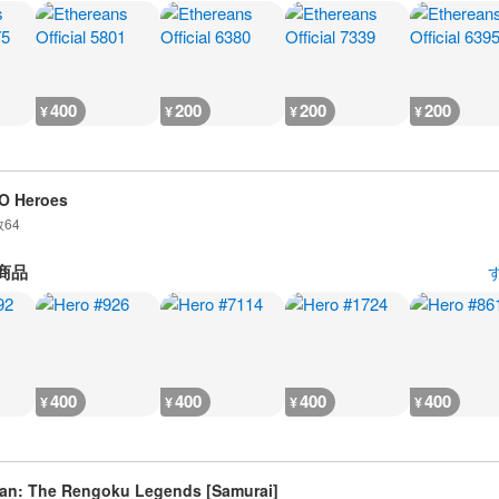
400
200
200
200
¥
¥
¥
¥
O Heroes
数
64
商品
400
400
400
400
¥
¥
¥
¥
an: The Rengoku Legends [Samurai]