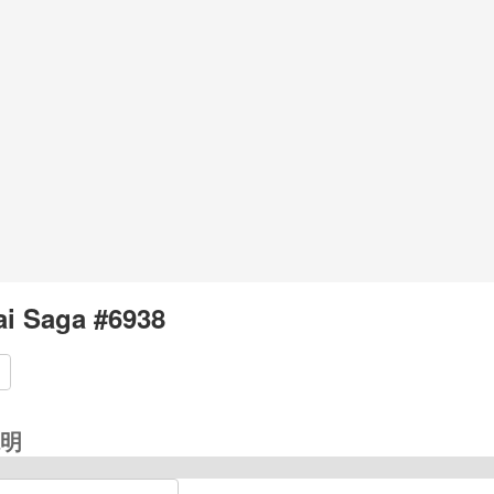
i Saga #6938
明