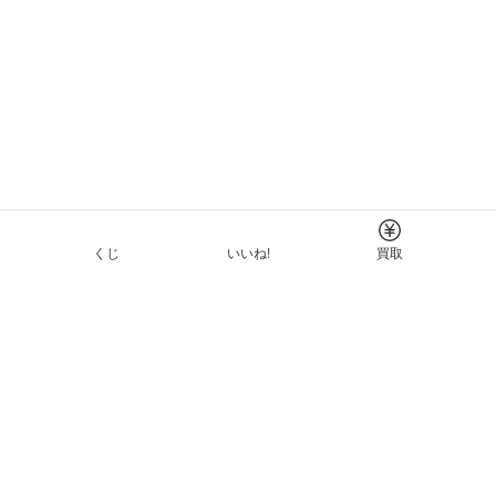
くじ
いいね!
買取
Tについて
イド