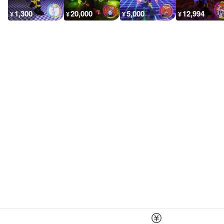
1,300
20,000
5,000
12,994
¥
¥
¥
¥