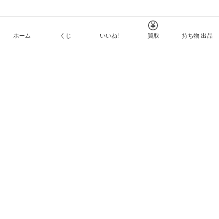
ホーム
くじ
いいね!
買取
持ち物 出品
メルカリNFTについて
ヘルプとガイド
プライバシーと利用規約
© Mercari, Inc.