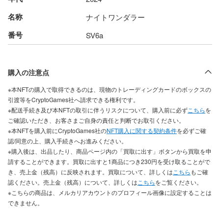
名称
ナイトワンダラー
番号
SV6a
購入の注意点
※本NFTの購入で取得できるのは、現物のトレーディングカードのボックスの
引渡等をCryptoGames社へ請求できる権利です。
※配送手続き及び本NFTの取引に伴うリスクについて、購入前に必ず
こちら
を
ご確認いただき、お客さまご自身の責任と判断でお取引ください。
※本NFTを購入前にCryptoGames社の
NFT購入に関する契約条件
を必ずご確
認/同意の上、購入手続きへお進みください。
※購入後は、出品したり、商品ページ内の「買取に出す」ボタンから買取を申
請することができます。買取に出すと1商品につき230円を受け取ることがで
き、売上金（残高）に反映されます。買取について、詳しくは
こちら
もご確
認ください。売上金（残高）について、詳しくは
こちら
をご覧ください。
※こちらの商品は、メルカリアカウントのプロフィール画像に設定することは
できません。