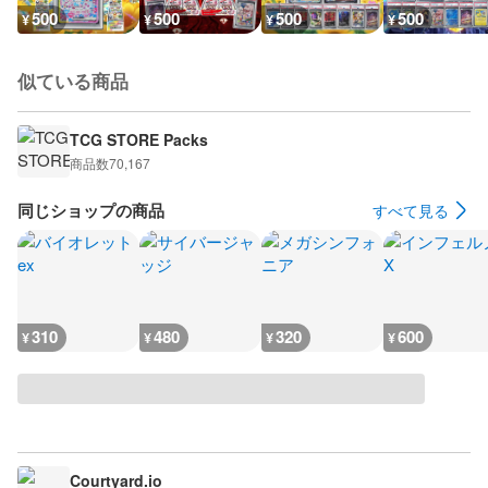
500
500
500
500
¥
¥
¥
¥
似ている商品
TCG STORE Packs
商品数
70,167
同じショップの商品
すべて見る
310
480
320
600
¥
¥
¥
¥
Courtyard.io