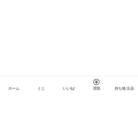
ホーム
くじ
いいね!
買取
持ち物 出品
メルカリNFTについて