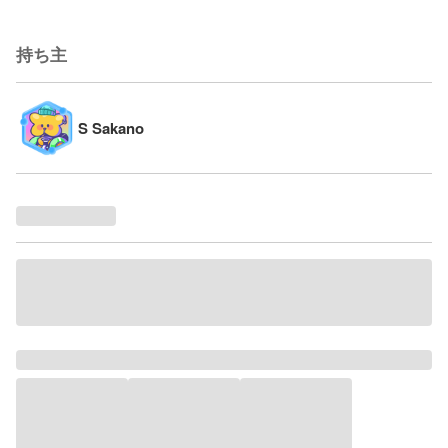
持ち主
S Sakano