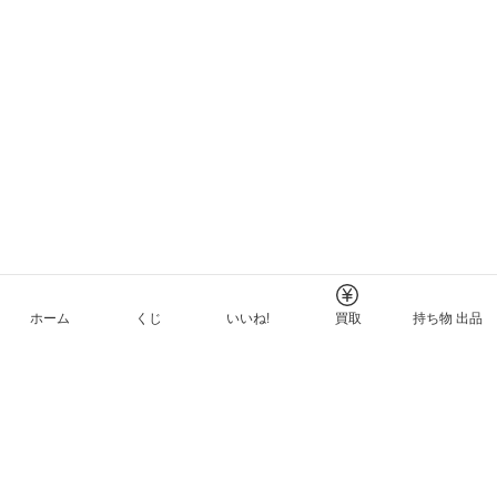
ホーム
くじ
いいね!
買取
持ち物 出品
メルカリNFTについて