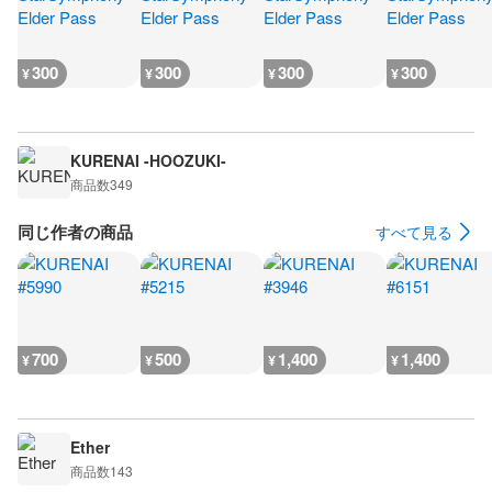
300
300
300
300
¥
¥
¥
¥
KURENAI -HOOZUKI-
商品数
349
同じ作者の商品
すべて見る
700
500
1,400
1,400
¥
¥
¥
¥
Ether
商品数
143