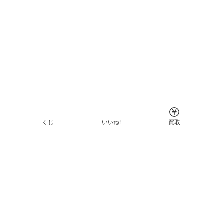
くじ
いいね!
買取
Tについて
イド