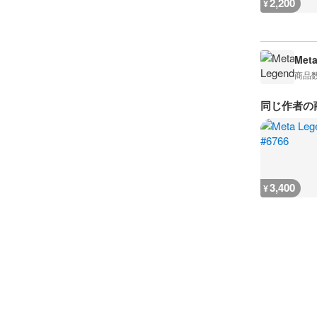
2,200
¥
Met
商品
同じ作者の
3,400
¥