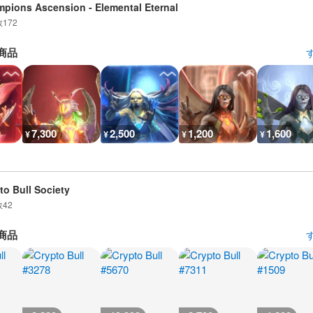
pions Ascension - Elemental Eternal
数
172
商品
7,300
2,500
1,200
1,600
¥
¥
¥
¥
to Bull Society
数
42
商品