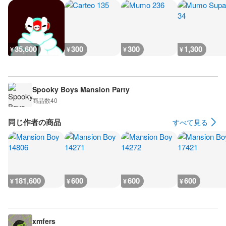
35,600
300
300
1,300
¥
¥
¥
¥
Spooky Boys Mansion Party
商品数
40
同じ作者の商品
すべて見る
181,600
600
600
600
¥
¥
¥
¥
xmfers