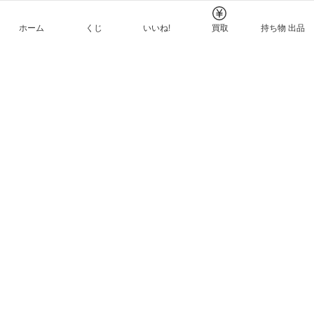
ホーム
くじ
いいね!
買取
持ち物 出品
メルカリNFTについて
ヘルプとガイド
プライバシーと利用規約
© Mercari, Inc.