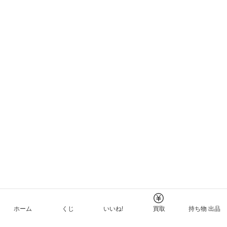
ホーム
くじ
いいね!
買取
持ち物 出品