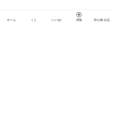
ホーム
くじ
いいね!
買取
持ち物 出品
メルカリNFTについて
ヘルプとガイド
プライバシーと利用規約
© Mercari, Inc.