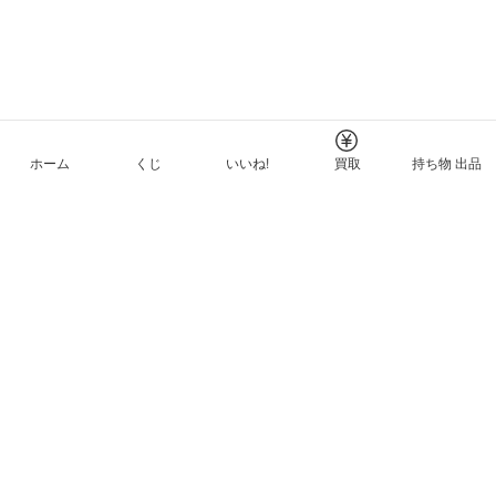
ホーム
くじ
いいね!
買取
持ち物 出品
メルカリNFTについて
ヘルプとガイド
プライバシーと利用規約