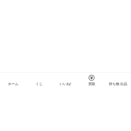
ホーム
くじ
いいね!
買取
持ち物 出品
メルカリNFTについて