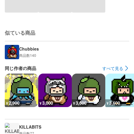
似ている商品
Chubbies
商品数
140
同じ作者の商品
すべて見る
2,900
3,000
3,600
3,600
¥
¥
¥
¥
KILLABITS
商品数
77