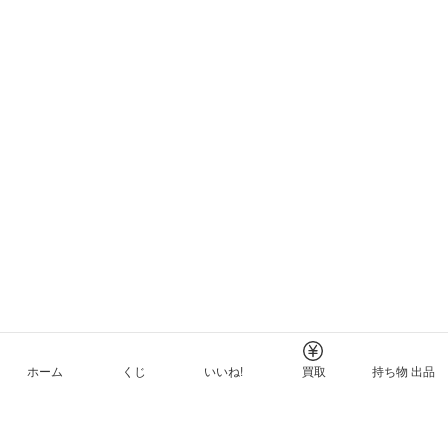
ホーム
くじ
いいね!
買取
持ち物 出品