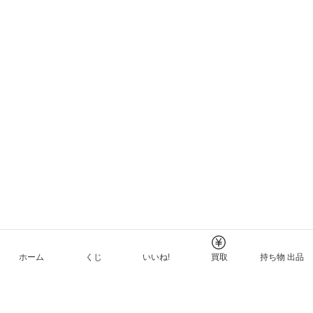
ホーム
くじ
いいね!
買取
持ち物 出品