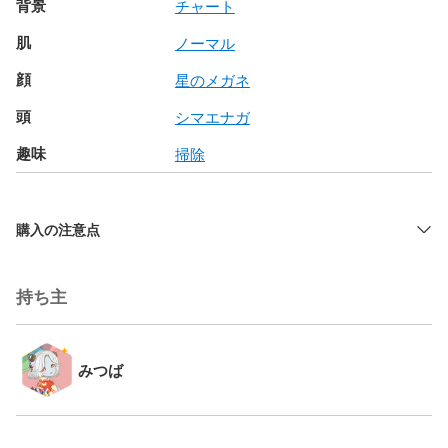
背景
チャート
肌
ノーマル
顔
星のメガネ
頭
シマエナガ
趣味
掃除
購入の注意点
持ち主
みつば