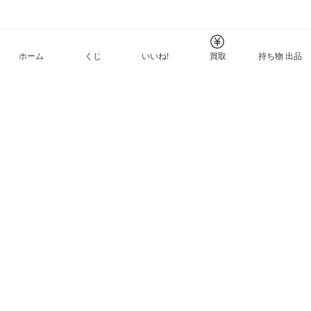
ホーム
くじ
いいね!
買取
持ち物 出品
メルカリNFTについて
ヘルプとガイド
プライバシーと利用規約
© Mercari, Inc.