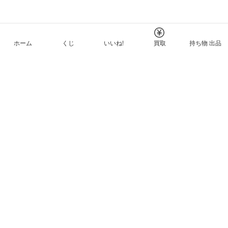
ホーム
くじ
いいね!
買取
持ち物 出品
メルカリNFTについて
ヘルプとガイド
プライバシーと利用規約
© Mercari, Inc.