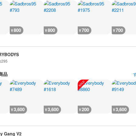
800
800
700
700
¥
¥
¥
¥
RYBODYS
数
295
商品
3,600
3,600
200
3,600
¥
¥
¥
¥
zy Gang V2