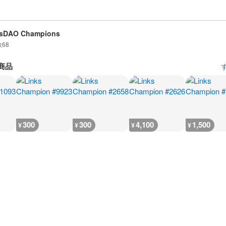
ksDAO Champions
数
68
商品
300
300
4,100
1,500
¥
¥
¥
¥