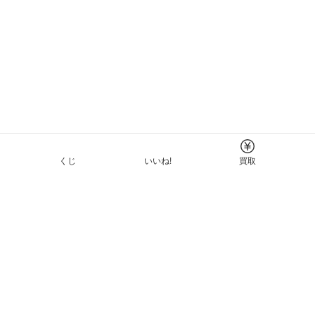
くじ
いいね!
買取
Tについて
イド