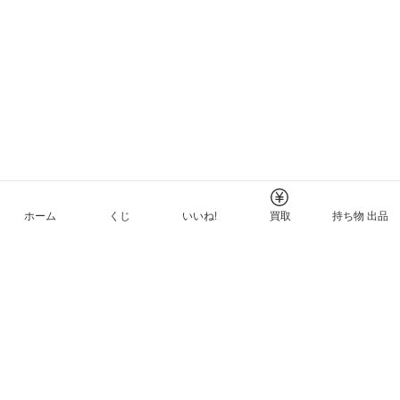
ホーム
くじ
いいね!
買取
持ち物 出品
メルカリNFTについて
ヘルプとガイド