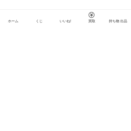
ホーム
くじ
いいね!
買取
持ち物 出品
メルカリNFTについて
ヘルプとガイド
プライバシーと利用規約
© Mercari, Inc.