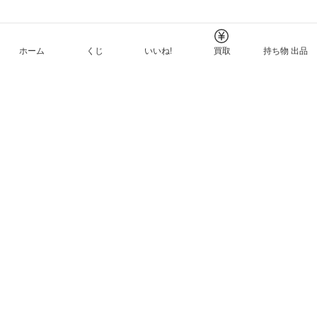
ホーム
くじ
いいね!
買取
持ち物 出品
メルカリNFTについて
ヘルプとガイド
プライバシーと利用規約
© Mercari, Inc.