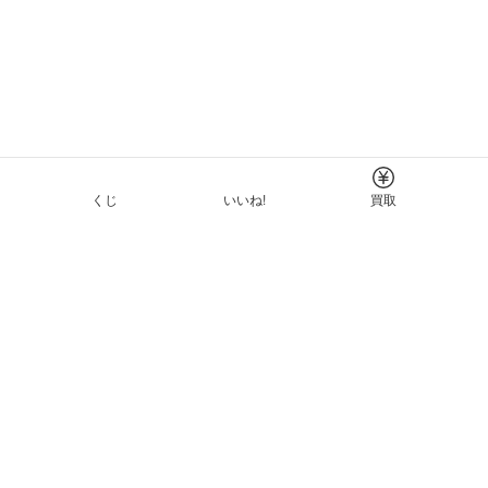
くじ
いいね!
買取
Tについて
イド
ーと利用規約