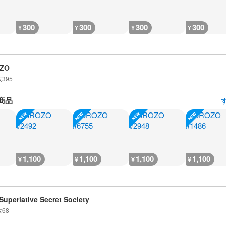
300
300
300
300
¥
¥
¥
¥
ZO
数
395
商品
1,100
1,100
1,100
1,100
¥
¥
¥
¥
Superlative Secret Society
数
68