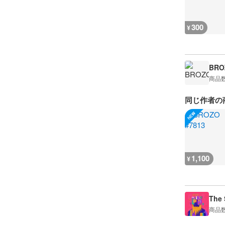
300
¥
BRO
商品
同じ作者の
1,100
¥
The 
商品