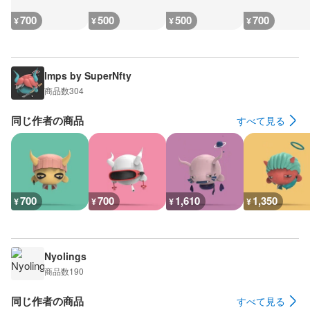
700
500
500
700
¥
¥
¥
¥
Imps by SuperNfty
商品数
304
同じ作者の商品
すべて見る
700
700
1,610
1,350
¥
¥
¥
¥
Nyolings
商品数
190
同じ作者の商品
すべて見る