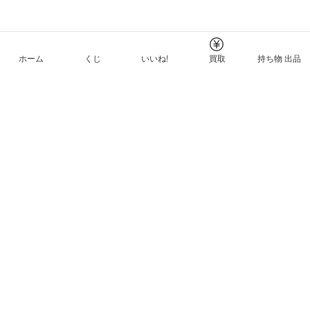
ホーム
くじ
いいね!
買取
持ち物 出品
メルカリNFTについて
ヘルプとガイド
プライバシーと利用規約
© Mercari, Inc.