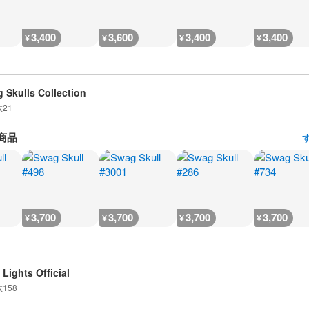
3,400
3,600
3,400
3,400
¥
¥
¥
¥
 Skulls Collection
数
21
商品
3,700
3,700
3,700
3,700
¥
¥
¥
¥
 Lights Official
数
158