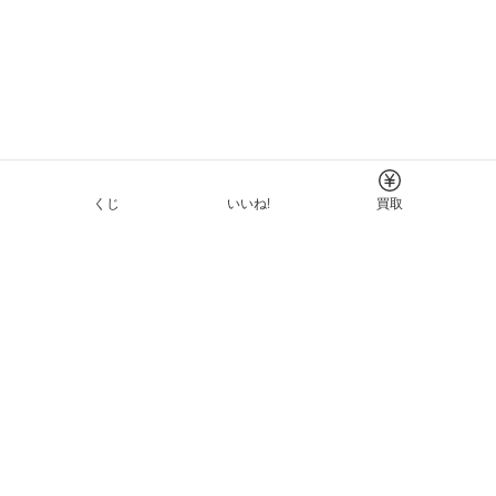
くじ
いいね!
買取
Tについて
イド
ーと利用規約