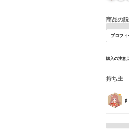
商品の説
プロフィ
購入の注意
持ち主
ま