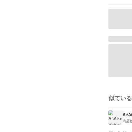
似ている
A:\A
商品