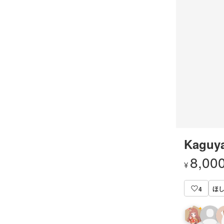
Kaguy
8,00
¥
ほ
4