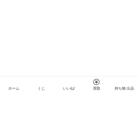
ホーム
くじ
いいね!
買取
持ち物 出品
メルカリNFTについて