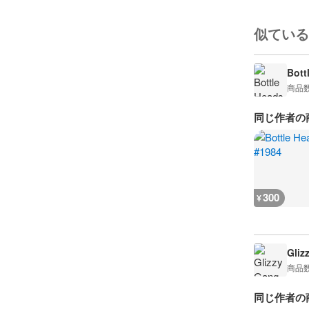
似ている
Bott
商品
同じ作者の
300
¥
Gliz
商品
同じ作者の