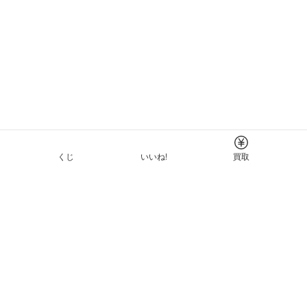
くじ
いいね!
買取
Tについて
イド