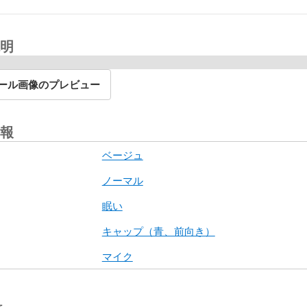
明
ール画像のプレビュー
報
ベージュ
ノーマル
眠い
キャップ（青、前向き）
マイク