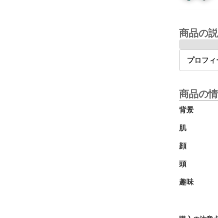
商品の説
プロフィ
商品の情
背景
肌
顔
頭
趣味