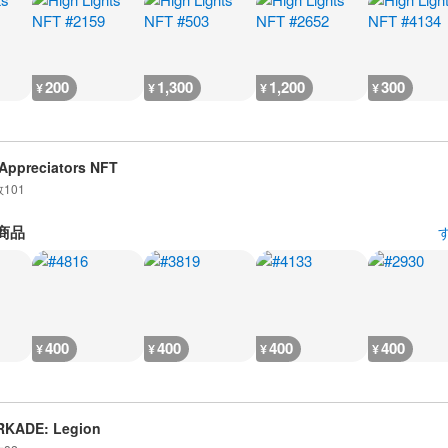
200
1,300
1,200
300
¥
¥
¥
¥
Appreciators NFT
数
101
商品
400
400
400
400
¥
¥
¥
¥
RKADE: Legion