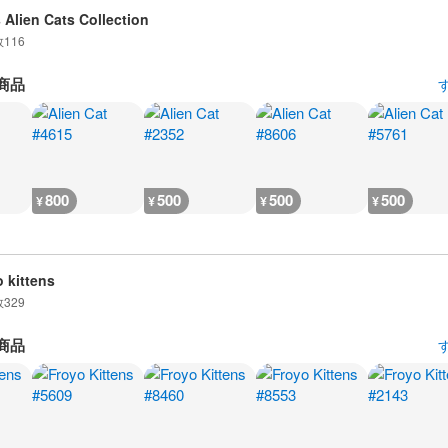
 Alien Cats Collection
数
116
商品
800
500
500
500
¥
¥
¥
¥
o kittens
数
329
商品