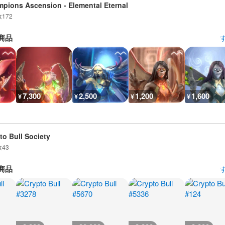
pions Ascension - Elemental Eternal
数
172
商品
7,300
2,500
1,200
1,600
¥
¥
¥
¥
to Bull Society
数
43
商品