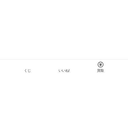
くじ
いいね!
買取
Tについて
イド