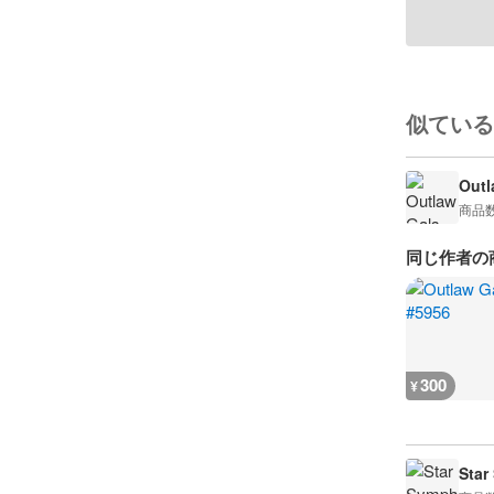
似ている
Outl
商品
同じ作者の
300
¥
Star