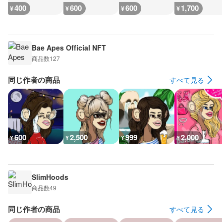
400
600
600
1,700
¥
¥
¥
¥
Bae Apes Official NFT
商品数
127
同じ作者の商品
すべて見る
600
2,500
999
2,000
¥
¥
¥
¥
SlimHoods
商品数
49
同じ作者の商品
すべて見る