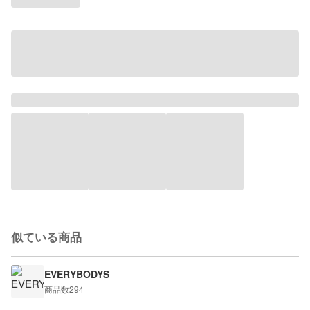
似ている商品
EVERYBODYS
商品数
294