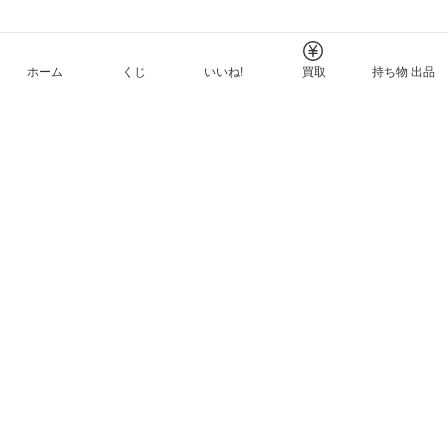
ホーム
くじ
いいね!
買取
持ち物 出品
メルカリNFTについて
ヘルプとガイド
プライバシーと利用規約
© Mercari, Inc.