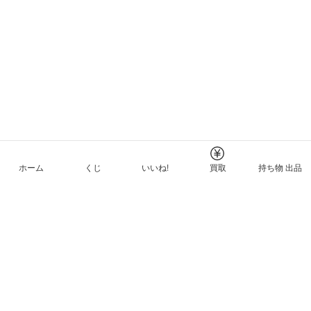
ホーム
くじ
いいね!
買取
持ち物 出品
メルカリNFTについて
ヘルプとガイド