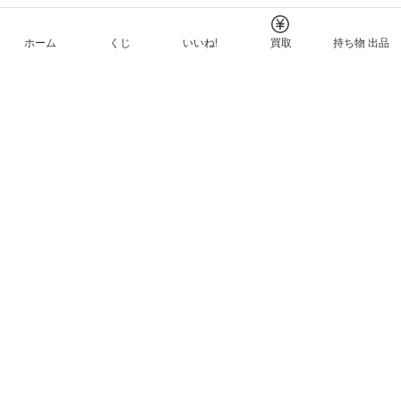
ホーム
くじ
いいね!
買取
持ち物 出品
メルカリNFTについて
ヘルプとガイド
プライバシーと利用規約
© Mercari, Inc.