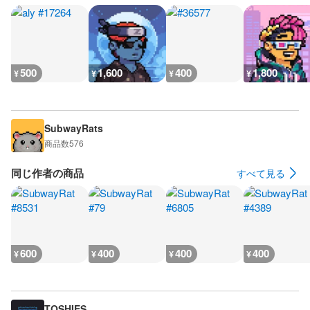
500
1,600
400
1,800
¥
¥
¥
¥
SubwayRats
商品数
576
同じ作者の商品
すべて見る
600
400
400
400
¥
¥
¥
¥
TOSHIES