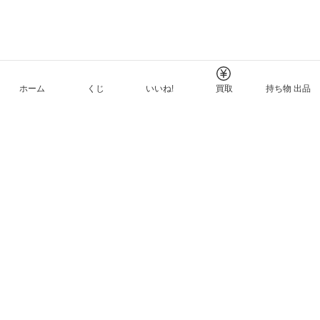
ホーム
くじ
いいね!
買取
持ち物 出品
メルカリNFTについて
ヘルプとガイド
プライバシーと利用規約