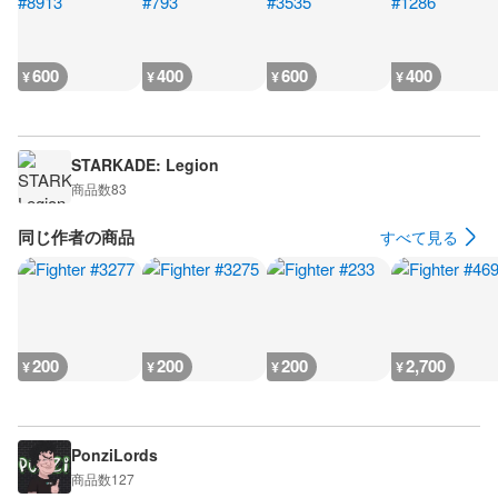
600
400
600
400
¥
¥
¥
¥
STARKADE: Legion
商品数
83
同じ作者の商品
すべて見る
200
200
200
2,700
¥
¥
¥
¥
PonziLords
商品数
127